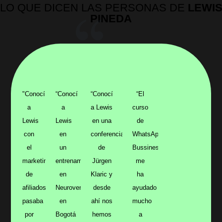
LO QUE DICEN LAS PERSONAS DE
LEWI
PINEDA
"Conocí
“Conocí
“Conocí
“El
a
a
a Lewis
curso
Lewis
Lewis
en una
de
con
en
conferencia
WhatsApp
el
un
de
Bussines
marketing
entrenamiento
Jürgen
me
de
en
Klaric y
ha
afiliados,
Neuroventas
desde
ayudado
pasaba
en
ahí nos
mucho
por
Bogotá
hemos
a