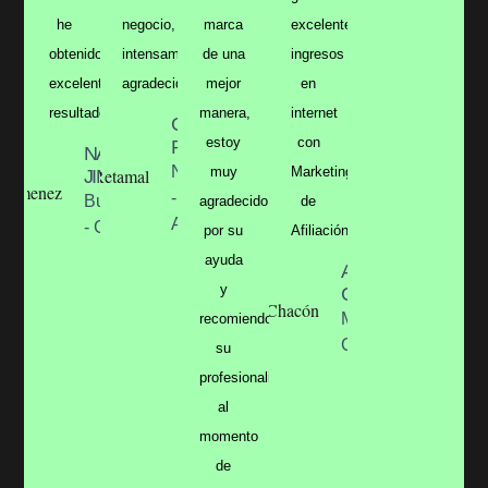
he
negocio,
marca
excelentes
obtenido
intensamente
de una
ingresos
excelentes
agradecido.”
mejor
en
resultados.”
manera,
internet
CARLOS
estoy
con
RETAMAL
NATALIA
Neuquen
muy
Marketing
JIMENEZ
-
Bucaramanga
agradecido
de
Argentina
- Colombia
por su
Afiliación.”
ayuda
ALEJANDRA
y
CHACÓN
Medellin -
recomiendo
Colombia
su
profesionalismo
al
momento
de