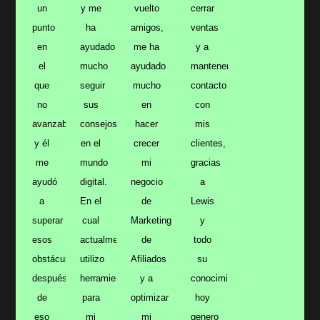
un
y me
vuelto
cerrar
punto
ha
amigos,
ventas
en
ayudado
me ha
y a
el
mucho
ayudado
mantener
que
seguir
mucho
contacto
no
sus
en
con
avanzaba
consejos
hacer
mis
y él
en el
crecer
clientes,
me
mundo
mi
gracias
ayudó
digital.
negocio
a
a
En el
de
Lewis
superar
cual
Marketing
y
esos
actualmente
de
todo
obstáculos,
utilizo
Afiliados
su
después
herramientas
y a
conocimiento,
de
para
optimizar
hoy
eso
mi
mi
genero