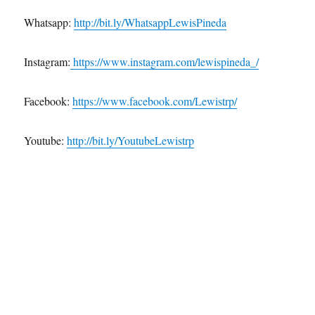
Whatsapp:
http://bit.ly/WhatsappLewisPineda
Instagram:
https://www.instagram.com/lewispineda_/
Facebook:
https://www.facebook.com/Lewistrp/
Youtube:
http://bit.ly/YoutubeLewistrp